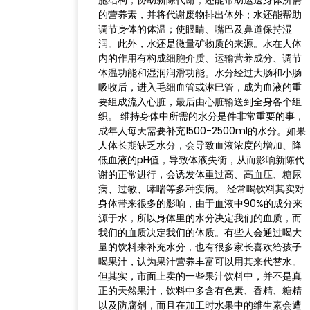
胞结构，协助新陈代谢；还能帮助运送身体所需
的营养素，并将代谢废物排出体外；水还能帮助
调节身体的体温；使眼睛、嘴巴及鼻道保持湿
润。此外，水还是微量矿物质的来源。水在人体
内的作用有构成细胞介质、运输营养成分、调节
体温功能和湿润润滑功能。水分经过大肠和小肠
吸收后，进入毛细血管或淋巴管，成为血液的重
要组成流入心脏，最后由心脏输送到全身各个组
织。 维持身体中所需的水分是件非常重要的事，
成年人每天需要补充1500-2500ml的水分。如果
人体长期缺乏水分，会导致血液浓度的增加、降
低血液的pH值，导致体液失衡，从而影响新陈代
谢的正常进行，会诱发体重过高、高血压、糖尿
病、过敏、哮喘等多种疾病。 经常喝饮料其实对
身体带来很多的影响，由于血液中90%的成分来
源于水，所以身体里的水分决定我们的血质，而
我们的血质决定我们的体质。有些人会通过喝大
量的饮料来补充水分，也有很多家长喜欢给孩子
喝果汁，认为果汁营养丰富可以用其来代替水。
但其实，市面上卖的一些果汁饮料中，并不是真
正的天然果汁，饮料中多含有色素、香精、糖精
以及防腐剂，而且在加工时水果中的维生素会遭