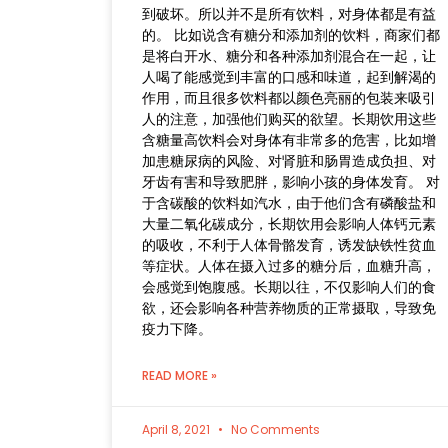
到破坏。所以并不是所有饮料，对身体都是有益
的。 比如说含有糖分和添加剂的饮料，商家们都
是将白开水、糖分和各种添加剂混合在一起，让
人喝了能感觉到丰富的口感和味道，起到解渴的
作用，而且很多饮料都以颜色亮丽的包装来吸引
人的注意，加强他们购买的欲望。长期饮用这些
含糖量高饮料会对身体有非常多的危害，比如增
加患糖尿病的风险、对肾脏和肠胃造成负担、对
牙齿有害和导致肥胖，影响小孩的身体发育。 对
于含碳酸的饮料如汽水，由于他们含有磷酸盐和
大量二氧化碳成分，长期饮用会影响人体钙元素
的吸收，不利于人体骨骼发育，诱发缺铁性贫血
等症状。人体在摄入过多的糖分后，血糖升高，
会感觉到饱腹感。长期以往，不仅影响人们的食
欲，还会影响各种营养物质的正常摄取，导致免
疫力下降。
READ MORE »
April 8, 2021
No Comments