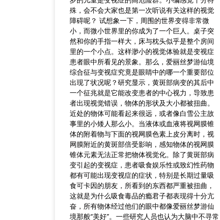
岁的儿童是变视症的高危险群。小编感觉十分特
殊，会不会大家也是第一次听说有关这样的视觉
障碍呢？ 试想象一下，周围的世界变得非常微
小，而微小世界里的你成为了一个巨人。桌子突
然和你的手指一样大，床与枕头似乎是整个房间
里的一个小点。这样渺小的视觉体验就是变视症
患者眼中所看见的景象。那么，爱丽丝梦游仙境
综合征与变视症究竟是眼睛中的哪一个重要部位
出现了状况呢？研究显示，黄斑部病变的其后中
一个征兆就是它能改变患者的中心视力，导致患
者出现视觉错误，物体的形状及大小都被扭曲。
近处的物体可能看起来很远，或者像白雪公主故
事里的小矮人那么小。当液体或血液将视网膜锥
体的附着物与下面的视网膜色素上皮分离时，视
网膜附近的黄斑部倍受影响，感知物体的视网膜
锥体元素无法正常把物体视觉化。除了黄斑部病
变引起的变视症，患者吸食娱乐性或致幻性药物
都有可能出现变视症的症状，特别是长期过量吸
食可卡因的朋友，所看到的东西都严重被扭曲，
这就是为什么吸食毒品的瘾君子都表现得十分亢
奋，所有物体经过他们的眼中都像爱丽丝梦游仙
境那般“美好”。一些研究人员也认为大脑中不寻常