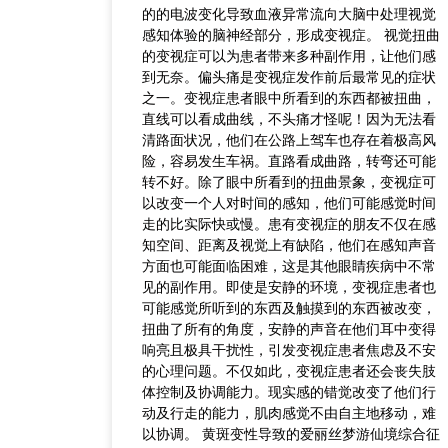
的的电波变化导致血液异常流向大脑中处理视觉
感知体验的脑神经部分，形成变视症。 视觉扭曲
的变视症可以为患者带来多种副作用，让他们感
到无奈。偏头痛是变视症发作前后最常见的症状
之一。变视症患者眼中所看到的东西都被扭曲，
直线可以看成曲线，不头痛才怪呢！因为无法看
清路面状况，他们在公路上驾车也存在着极高风
险，容易发生车祸。直路看成曲路，转弯还可能
转不好。除了眼中所看到的扭曲景象，变视症可
以改变一个人对时间的感知，他们可能感觉时间
走的比实际快或慢。患有变视症的朋友不仅在感
知空间、距离及视觉上有缺陷，他们在感知声音
方面也可能面临困难，这是其他眼睛疾病中不常
见的副作用。即使是安静的环境，变视症患者也
可能感觉所听到的东西及触摸到的东西被改变，
扭曲了所有的角度，安静的声音在他们耳中变得
响亮且极具干扰性，引发变视症患者焦虑及不安
的心理问题。不仅如此，变视症患者还会丧失肢
体控制及协调能力。现实感的错觉改变了他们行
动及行走的能力，肌肉感觉不由自主地移动，难
以协调。 黄斑变性导致的爱丽丝梦游仙境综合征