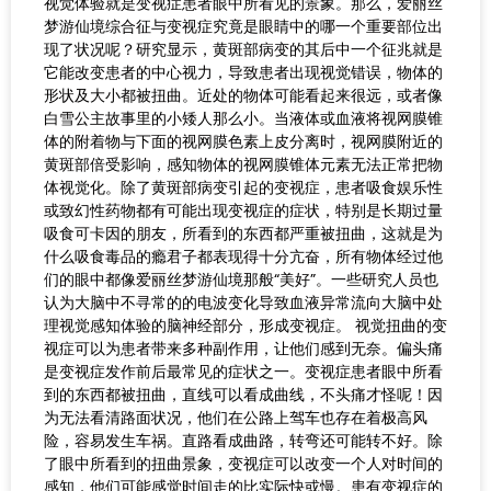
视觉体验就是变视症患者眼中所看见的景象。那么，爱丽丝
梦游仙境综合征与变视症究竟是眼睛中的哪一个重要部位出
现了状况呢？研究显示，黄斑部病变的其后中一个征兆就是
它能改变患者的中心视力，导致患者出现视觉错误，物体的
形状及大小都被扭曲。近处的物体可能看起来很远，或者像
白雪公主故事里的小矮人那么小。当液体或血液将视网膜锥
体的附着物与下面的视网膜色素上皮分离时，视网膜附近的
黄斑部倍受影响，感知物体的视网膜锥体元素无法正常把物
体视觉化。除了黄斑部病变引起的变视症，患者吸食娱乐性
或致幻性药物都有可能出现变视症的症状，特别是长期过量
吸食可卡因的朋友，所看到的东西都严重被扭曲，这就是为
什么吸食毒品的瘾君子都表现得十分亢奋，所有物体经过他
们的眼中都像爱丽丝梦游仙境那般“美好”。一些研究人员也
认为大脑中不寻常的的电波变化导致血液异常流向大脑中处
理视觉感知体验的脑神经部分，形成变视症。 视觉扭曲的变
视症可以为患者带来多种副作用，让他们感到无奈。偏头痛
是变视症发作前后最常见的症状之一。变视症患者眼中所看
到的东西都被扭曲，直线可以看成曲线，不头痛才怪呢！因
为无法看清路面状况，他们在公路上驾车也存在着极高风
险，容易发生车祸。直路看成曲路，转弯还可能转不好。除
了眼中所看到的扭曲景象，变视症可以改变一个人对时间的
感知，他们可能感觉时间走的比实际快或慢。患有变视症的