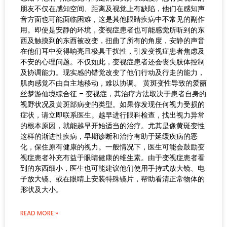
朋友不仅在感知空间、距离及视觉上有缺陷，他们在感知声
音方面也可能面临困难，这是其他眼睛疾病中不常见的副作
用。即使是安静的环境，变视症患者也可能感觉所听到的东
西及触摸到的东西被改变，扭曲了所有的角度，安静的声音
在他们耳中变得响亮且极具干扰性，引发变视症患者焦虑及
不安的心理问题。不仅如此，变视症患者还会丧失肢体控制
及协调能力。现实感的错觉改变了他们行动及行走的能力，
肌肉感觉不由自主地移动，难以协调。 黄斑变性导致的爱丽
丝梦游仙境综合征 – 变视症，其治疗方法取决于患者自身的
视野状况及黄斑部病变的类型。如果你发现任何视力受损的
症状，请立即联系医生。越早进行眼科检查，找出视力异常
的根本原因，就能越早开始适当的治疗。尤其是像黄斑变性
这样的渐进性疾病，早期诊断和治疗有助于延缓疾病的恶
化，保住原有健康的视力。一般情况下，医生可能会鼓励变
视症患者补充有益于眼睛健康的维生素。由于变视症患者看
到的东西细小，医生也可能建议他们使用手持式放大镜、电
子放大镜、或在眼睛上安装特殊镜片，帮助看清正常物体的
形状及大小。
READ MORE »