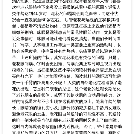
清的现象，难道这就是为什么我们经常看见老年人他们都喜
欢把老花眼镜拉下来鼻梁上看报纸或看电视的原因？通常人
类年龄达到40岁时，老花的问题就会随之而来，而这种状
况会一直发展至60岁左右。 尽管老花与远视的症状极其相
似，都是看不清近处物体，但原理及征兆上来说他们还是有
细微差别的。眯眼是远视患者的常见性眼部动作，尤其是看
近处事物时，眯眼可能让他们看得更清楚。当他们长时间看
书、写字、从事电脑工作等这一类需要近距离的活动时，眼
睛会感觉疲劳、疼痛及伴有灼热感，头痛更是难以避免的痛
苦。上述所提的症状，其实老花眼也有类似的问题。只是，
老花眼阅读小字时会更困难、阅读距离正常时却是视力出现
模糊的时候、当把报纸这些小字的阅读材料拿得更远及在明
亮的灯光下，他们才能看得清楚。阅读材料的远距离可能需
要一个手臂的距离那么长呢！ 人类的自然老化过程造就了老
花的出现，它是我们衰老的见证，这个老化的过程长期硬化
了老花朋友的晶状体，减弱了其睫状肌的自动调整能力。这
样的情况通常都不会出现在远视朋友的身上。随着年龄的增
长，眼睛的的瞳孔变小及泪腺分泌的减少都让中龄男女难以
避免老花眼的发生。老花眼自然逆转的可能性不高，其逆转
的唯一例外就是当他们拥有老花眼的同时又患上了白内障，
这时白内障就会导致他们成为近视眼。 然而，维生素是帮助
支持和改善视力的好方法，如果是有营养的维生素，有吃总