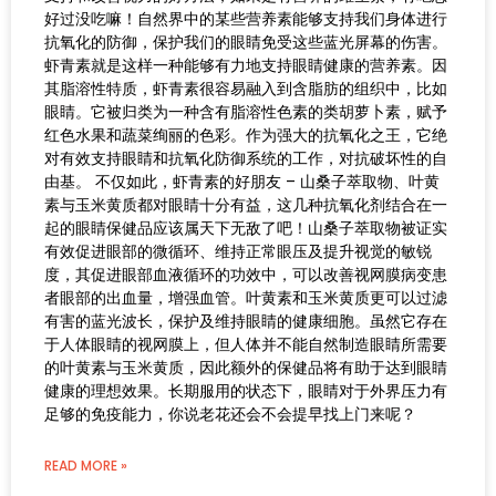
好过没吃嘛！自然界中的某些营养素能够支持我们身体进行
抗氧化的防御，保护我们的眼睛免受这些蓝光屏幕的伤害。
虾青素就是这样一种能够有力地支持眼睛健康的营养素。因
其脂溶性特质，虾青素很容易融入到含脂肪的组织中，比如
眼睛。它被归类为一种含有脂溶性色素的类胡萝卜素，赋予
红色水果和蔬菜绚丽的色彩。作为强大的抗氧化之王，它绝
对有效支持眼睛和抗氧化防御系统的工作，对抗破坏性的自
由基。 不仅如此，虾青素的好朋友 – 山桑子萃取物、叶黄
素与玉米黄质都对眼睛十分有益，这几种抗氧化剂结合在一
起的眼睛保健品应该属天下无敌了吧！山桑子萃取物被证实
有效促进眼部的微循环、维持正常眼压及提升视觉的敏锐
度，其促进眼部血液循环的功效中，可以改善视网膜病变患
者眼部的出血量，增强血管。叶黄素和玉米黄质更可以过滤
有害的蓝光波长，保护及维持眼睛的健康细胞。虽然它存在
于人体眼睛的视网膜上，但人体并不能自然制造眼睛所需要
的叶黄素与玉米黄质，因此额外的保健品将有助于达到眼睛
健康的理想效果。长期服用的状态下，眼睛对于外界压力有
足够的免疫能力，你说老花还会不会提早找上门来呢？
READ MORE »