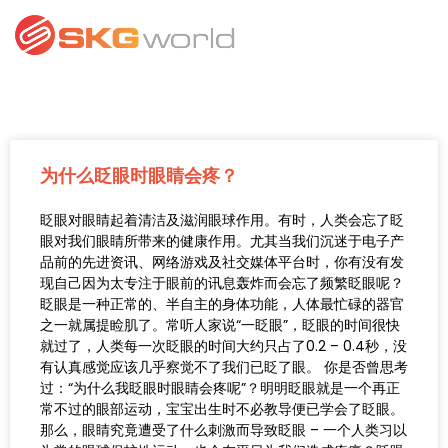
为什么眨眼时眼睛会疼？
眨眼对眼睛起着清洁及滋润眼球作用。有时，人类会忘了眨
眼对我们眼睛所带来的健康作用。尤其当我们沉迷于电子产
品前的先进资讯、网络游戏及社交媒体平台时，你有没有发
现自己因为太专注于眼前的讯息轰炸而会忘了频繁眨眼呢？
眨眼是一种正常的、半自主的身体功能，人体最忙碌的器官
之一就属提睑肌了。常听人家说“一眨眼”，眨眼的时间很快
就过了，人类每一次眨眼的时间大约只占了0.2 – 0.4秒，没
有认真感觉应该几乎察觉不了我们已眨了眼。 你是否曾思考
过：“为什么我眨眼时眼睛会疼呢”？明明眨眼就是一个再正
常不过的眼部运动，宝宝出生时不必教导便已学会了眨眼。
那么，眼睛究竟遭受了什么刺激而导致眨眼 – 一个人类习以