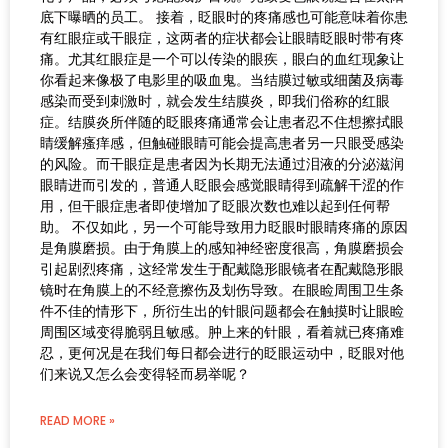
底下曝晒的员工。 接着，眨眼时的疼痛感也可能意味着你患
有红眼症或干眼症，这两者的症状都会让眼睛眨眼时带有疼
痛。尤其红眼症是一个可以传染的眼疾，眼白的血红现象让
你看起来像极了电影里的吸血鬼。当结膜过敏或细菌及病毒
感染而受到刺激时，就会发生结膜炎，即我们俗称的红眼
症。结膜炎所伴随的眨眼疼痛通常会让患者忍不住想擦拭眼
睛缓解瘙痒感，但触碰眼睛可能会提高患者另一只眼受感染
的风险。而干眼症是患者因为长期无法通过泪液的分泌滋润
眼睛进而引发的，普通人眨眼会感觉眼睛得到疏解干涩的作
用，但干眼症患者即使增加了眨眼次数也难以起到任何帮
助。 不仅如此，另一个可能导致用力眨眼时眼睛疼痛的原因
是角膜磨损。由于角膜上的感知神经密度很高，角膜磨损会
引起剧烈疼痛，这经常发生于配戴隐形眼镜者在配戴隐形眼
镜时在角膜上的不经意擦伤及划伤导致。在眼睑周围卫生条
件不佳的情形下，所衍生出的针眼问题都会在触摸时让眼睑
周围区域变得脆弱且敏感。肿上来的针眼，看着就已疼痛难
忍，更何况是在我们每日都会进行的眨眼运动中，眨眼对他
们来说又怎么会变得轻而易举呢？
READ MORE »