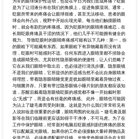
为常的眼球保护性运动，也会在平日为我们造成疼痛？眨眼
是为了让泪液分布在我们的角膜上，促进角膜湿润。通常，
眨眼所带来的疼痛会让眼球很难，甚至无法移动。患者的眼
球会向外凸出，视野中开始出现光晕。每当他们触摸眼睛
时，就会有剧烈的疼痛感。因为眨眼时的眼睛疼痛难忍，在
长期眨眼疼痛及干涩的情况下，他们几乎不可能拥有健全的
视力。 导致眨眼时的眼睛疼痛感可能有以下几种：第一，你
的眼睑下可能藏有东西。如果眼睑下有异物藏着而没有清
理，眨眼时可能感到不适。任何东西进入眼睛里都不排除会
造成眼睛受伤。尤其软性隐形眼镜的便捷性，让人们忽略了
它在从我们眼睛中取出后，也必须进行清洗步骤。隐形眼镜
不是我们的眼睛，它所提供的舒适感当然不会比自身眼睛来
得理想，带着隐形眼睛睡觉更是犹如眼睛里戴着异物过夜，
与细菌并存。只要有带过隐形眼镜小睡片刻的朋友都应该知
道，苏醒后戴着隐形眼镜眨眼的感觉都不像一开始戴时那
么“无感”了，而是会有丝毫的疼痛感。 此外，眼睛也可能因
为沾上了睫毛膏而受到刺激。这就是为什么我们常常听见有
人说卸妆是很重要的步骤，眼睛周围的化妆品 – 睫毛膏及眼
影等在我们临睡前更应该卸得干干净净，不可马虎。为了在
工作中保护眼睛，经常面对电脑后眨眼感到剧烈疼痛的朋友
可以配戴蓝光眼镜。如果你的工作必须接触大量碎屑物品及
化学产品，必须考虑配戴护目镜。光致变色眼镜适合在太阳