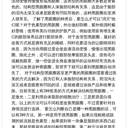
流动变慢而慢慢形成黑眼圈，这类型的黑眼圈大多数是青紫
色的。结构型黑眼圈和人体脸部结构有关系，这是由于脸部
的泪沟太深又或者是眼窝有凹陷导致的，这种黑眼圈在亚洲
人很常见。 了解了黑眼圈的种类后，要怎么才可以“消灭”他
们呢？对于色素型的黑眼圈，外出做好防晒，紫外线强时戴
好墨镜；使用有美白功效的护肤产品，例如使用富有维生素
C的眼部保养品进行眼部保养。 对于血管型黑眼圈，最好的
改善方式就是拥有充足的睡眠，同时也要适当的让眼睛得到
休息，因为当你用眼过度会使血液流动变慢，慢慢出现黑眼
圈。除此之外，还可以进行眼部按摩面部及头皮、捂热毛巾
或戴热眼罩、做一些促进全身血液循环的运动和经常洗热水
澡可以改善这种青眼圈，双管齐下就可以看到黑眼圈自动消
失了。 对于结构型黑眼圈甚至更严重的黑眼圈则需要通过医
美的方式去解决，因为它和人体脸部结构有关系，而泪沟太
深又或者是眼窝有凹陷的话，是很难通过涂抹产品和按摩去
除。目前市面上有3种医美的方式来解决结构型黑眼圈，一
是激光；二是利用自体脂肪的细胞治疗；三是胶原蛋白填
充。以上的方法可以不同程度改善黑眼圈，不过需要针对自
身情况进行选择。 要怎么判断自己是哪一种黑眼圈的话，可
以有3种方法。第一种是用手摸黑眼圈，如果出现粗糙或脱
屑的状况就是色素型；如果摸到有一块像是脂肪的东西凸起
来，那就是眼袋造成的结构型黑眼圈。第二种方法就是用手