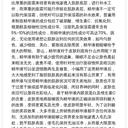
比厚重的面霜来得更有效地渗透入肌肤底层，进行补水工
作，而厚重的面霜可能只停留在肌肤表层。精华液不一定可
以取代保湿霜，但绝对可以提升保湿霜的补水效果。普遍用
来制造精华液的成分包括了破尿酸、维生素C、抗氧化剂、
视黄醇及植物性活性成分等。洁面乳及保湿霜通常含有
5%-10%的活性成分，而精华液的活性成分可高达70%。因
此，无论使用者想让肌肤达到任何的完美效果，如均匀肤
色、减少细纹、美白、紧致或去除黑斑，精华液都能够给予
很大的帮助。 那么，精华液对于皮肤到底有什么作用呢？首
先，精华液有助于减少疲劳的迹象。睡眠不足会让肤色看起
来暗淡无光，疲惫不堪。使用针对性治疗面容憔悴及暗沉的
精华液可以促进细胞再生及修复。小编用了这类精华液后，
大大地感受到了脸部肌肤真的看起来没有那么劳累了，有用
精华液与没用精华液的肌肤状况可谓天差地别，肤质也不至
于过度干燥或提早面临老化问题。闭目养神的同时，皮肤也
依旧可以显得光彩动人。 基于精华液内胶原蛋白及维生素C
的含量，皮肤质地将能够因为精华液的正确涂抹而得到极大
的改善，变得更紧实及光滑，使皮肤明显年轻。为了达到极
佳的美容效果，大多市面上所销售的精华液都不含任何添加
剂。无添加剂的精华液能够让营养更全面地渗透入毛孔深
处，抚平肌肤表面，使毛孔保持无油洁净，从而最大限度地