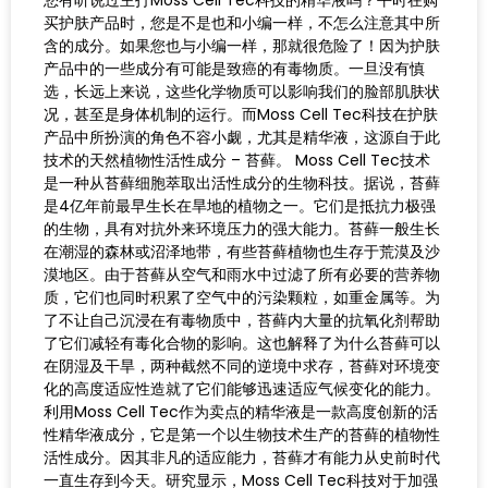
买护肤产品时，您是不是也和小编一样，不怎么注意其中所
含的成分。如果您也与小编一样，那就很危险了！因为护肤
产品中的一些成分有可能是致癌的有毒物质。一旦没有慎
选，长远上来说，这些化学物质可以影响我们的脸部肌肤状
况，甚至是身体机制的运行。而Moss Cell Tec科技在护肤
产品中所扮演的角色不容小觑，尤其是精华液，这源自于此
技术的天然植物性活性成分 – 苔藓。 Moss Cell Tec技术
是一种从苔藓细胞萃取出活性成分的生物科技。据说，苔藓
是4亿年前最早生长在旱地的植物之一。它们是抵抗力极强
的生物，具有对抗外来环境压力的强大能力。苔藓一般生长
在潮湿的森林或沼泽地带，有些苔藓植物也生存于荒漠及沙
漠地区。由于苔藓从空气和雨水中过滤了所有必要的营养物
质，它们也同时积累了空气中的污染颗粒，如重金属等。为
了不让自己沉浸在有毒物质中，苔藓内大量的抗氧化剂帮助
了它们减轻有毒化合物的影响。这也解释了为什么苔藓可以
在阴湿及干旱，两种截然不同的逆境中求存，苔藓对环境变
化的高度适应性造就了它们能够迅速适应气候变化的能力。
利用Moss Cell Tec作为卖点的精华液是一款高度创新的活
性精华液成分，它是第一个以生物技术生产的苔藓的植物性
活性成分。因其非凡的适应能力，苔藓才有能力从史前时代
一直生存到今天。研究显示，Moss Cell Tec科技对于加强