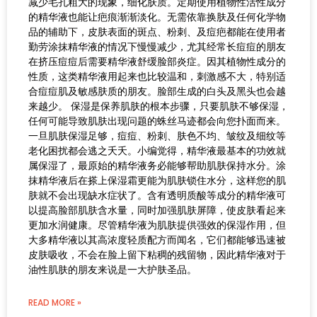
减少毛孔粗大的现象，细化肤质。定期使用植物性活性成分
的精华液也能让疤痕渐渐淡化。无需依靠换肤及任何化学物
品的辅助下，皮肤表面的斑点、粉刺、及痘疤都能在使用者
勤劳涂抹精华液的情况下慢慢减少，尤其经常长痘痘的朋友
在挤压痘痘后需要精华液舒缓脸部炎症。因其植物性成分的
性质，这类精华液用起来也比较温和，刺激感不大，特别适
合痘痘肌及敏感肤质的朋友。脸部生成的白头及黑头也会越
来越少。 保湿是保养肌肤的根本步骤，只要肌肤不够保湿，
任何可能导致肌肤出现问题的蛛丝马迹都会向您扑面而来。
一旦肌肤保湿足够，痘痘、粉刺、肤色不均、皱纹及细纹等
老化困扰都会逃之夭夭。小编觉得，精华液最基本的功效就
属保湿了，最原始的精华液务必能够帮助肌肤保持水分。涂
抹精华液后在搽上保湿霜更能为肌肤锁住水分，这样您的肌
肤就不会出现缺水症状了。含有透明质酸等成分的精华液可
以提高脸部肌肤含水量，同时加强肌肤屏障，使皮肤看起来
更加水润健康。尽管精华液为肌肤提供强效的保湿作用，但
大多精华液以其高浓度轻质配方而闻名，它们都能够迅速被
皮肤吸收，不会在脸上留下粘稠的残留物，因此精华液对于
油性肌肤的朋友来说是一大护肤圣品。
READ MORE »