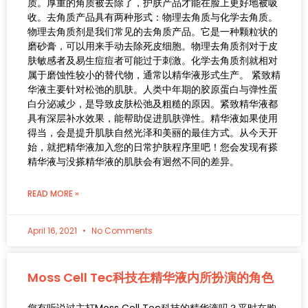
质。厚重的角质被去除了，护肤产品才能在脸上更好地被吸
收。去角质产品具有两种形式：物理去角质与化学去角质。
物理去角质剂是我们常见的去角质产品。它是一种颗粒状的
磨砂膏，可以用来手动去除死皮细胞。物理去角质剂对于皮
肤敏感者及易生痘痘者可能过于刺激。化学去角质剂就相对
属于磨蚀性较小的替代物，通常以精华液形式生产。 紧致精
华液主要针对松弛的肌肤。人类中年期的胶原蛋白与弹性蛋
白分泌减少，是导致皮肤松弛及粗糙的原因。紧致精华液都
具有深层补水效果，能帮助促进肌肤弹性。精华液如果使用
得当，会是提升肌肤自然光泽和美丽的最佳方式。从今天开
始，就把精华液加入您的日常护肤程序里吧！您会发现有搽
精华液与没搽精华液的肌肤会有迥然不同的差异。
READ MORE »
April 16, 2021
No Comments
Moss Cell Tec科技在精华液内所扮演的角色
您有听说过主打Moss Cell Tec科技的精华液吗？平时在购