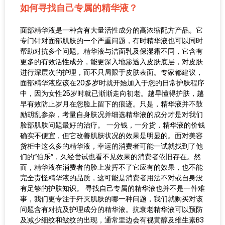
如何寻找自己专属的精华液？
面部精华液是一种含有大量活性成分的高浓缩配方产品。它
专门针对面部肌肤的一个严重问题，有时精华液也可以同时
帮助对抗多个问题。精华液与洁面乳及保湿霜不同，它含有
更多的有效活性成分，能更深入地渗透入皮肤底层，对皮肤
进行深层次的护理，而不只局限于皮肤表面。专家都建议，
面部精华液应该在20多岁时就开始加入于您的日常护肤程序
中，因为女性25岁时就已渐渐走向初老。越早懂得护肤，越
早有效防止岁月在您脸上留下的痕迹。只是，精华液并不鼓
励胡乱参杂，考量自身肤况并细选精华液的成分才是对我们
脸部肌肤问题最好的治疗。 一分钱，一分货，精华液的价钱
确实不便宜，但它改善肌肤状况的效果是明显的。面对美容
货柜中这么多的精华液，幸运的消费者可能一试就找到了他
们的“伯乐”，久经尝试也看不见效果的消费者依旧存在。然
而，精华液在消费者的脸上发挥不了它应有的效果，也不能
完全责怪精华液的品质，这可能是消费者用法不对或自身没
有足够的护肤知识。 寻找自己专属的精华液也并不是一件难
事，我们更专注于歼灭肌肤的哪一种问题，我们就购买对该
问题含有对抗及护理成分的精华液。抗衰老精华液可以预防
及减少细纹和皱纹的出现，通常里边会有视黄醇及维生素B3