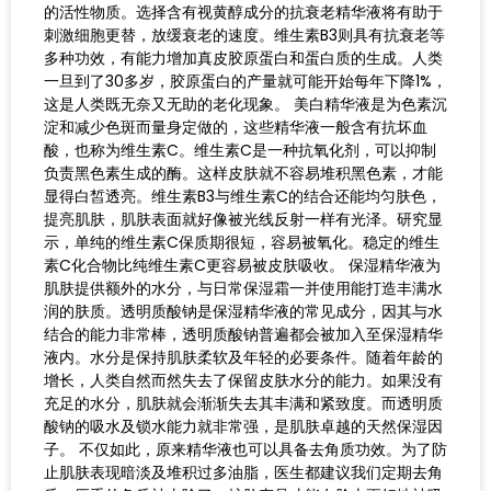
的活性物质。选择含有视黄醇成分的抗衰老精华液将有助于
刺激细胞更替，放缓衰老的速度。维生素B3则具有抗衰老等
多种功效，有能力增加真皮胶原蛋白和蛋白质的生成。人类
一旦到了30多岁，胶原蛋白的产量就可能开始每年下降1%，
这是人类既无奈又无助的老化现象。 美白精华液是为色素沉
淀和减少色斑而量身定做的，这些精华液一般含有抗坏血
酸，也称为维生素C。维生素C是一种抗氧化剂，可以抑制
负责黑色素生成的酶。这样皮肤就不容易堆积黑色素，才能
显得白皙透亮。维生素B3与维生素C的结合还能均匀肤色，
提亮肌肤，肌肤表面就好像被光线反射一样有光泽。研究显
示，单纯的维生素C保质期很短，容易被氧化。稳定的维生
素C化合物比纯维生素C更容易被皮肤吸收。 保湿精华液为
肌肤提供额外的水分，与日常保湿霜一并使用能打造丰满水
润的肤质。透明质酸钠是保湿精华液的常见成分，因其与水
结合的能力非常棒，透明质酸钠普遍都会被加入至保湿精华
液内。水分是保持肌肤柔软及年轻的必要条件。随着年龄的
增长，人类自然而然失去了保留皮肤水分的能力。如果没有
充足的水分，肌肤就会渐渐失去其丰满和紧致度。而透明质
酸钠的吸水及锁水能力就非常强，是肌肤卓越的天然保湿因
子。 不仅如此，原来精华液也可以具备去角质功效。为了防
止肌肤表现暗淡及堆积过多油脂，医生都建议我们定期去角