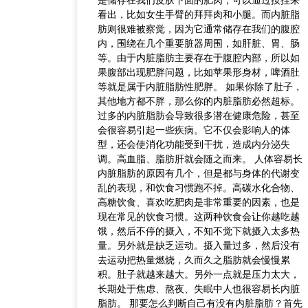
是储存在我们皮肤下面的肥肉，可以通过按捏来
看出，比如女生手臂的拜拜肉和小腿。而内脏脂
肪则很难被察觉，因为它通常储存在我们的腹腔
内，围绕在几个重要脏器周围，如肝脏、胃、肠
等。由于内脏脂肪主要存在于腹腔内部，所以如
果腹部出现肥胖问题，比如苹果形身材，啤酒肚
等就是属于内脏脂肪性肥胖。 如果你除了肚子，
其他地方都不胖，那么你的内脏脂肪必然超标。
过多的内脏脂肪会导致很多潜在健康危险，甚至
会很容易引起一些疾病。它不仅会影响人的体
型，还会使消化功能受到干扰，造成内分泌失
调。高血脂、脂肪肝就会随之而来。 人体容易长
内脏脂肪的原因有几个，但是都与身体的代谢变
乱的表现，和饮食习惯跑不掉。高碳水化合物、
高糖饮食、喜欢吃肥肉是非常重要的因素，也是
现在常见的饮食习惯。这两种饮食会让你越吃越
饿，然后不停的摄入，不知不觉下就摄入太多热
量。另外就是缺乏运动。摄入量过多，然后没有
去运动把热量燃烧，久而久之脂肪就会慢慢累
积。肚子就越来越大。另外一点就是压力太大，
长期处于焦虑、熬夜、失眠中人也很容易长内脏
脂肪。 那要怎么判断自己有没有内脏脂肪？首先