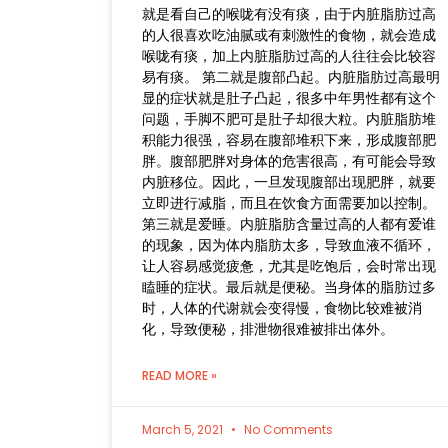
就是看自己的喉咙有没有痰，由于内脏脂肪过高
的人很喜欢吃油腻或有刺激性的食物，就会造成
喉咙有痰，加上内脏脂肪过高的人往往会比较容
易有痰。 第二就是腹部凸起。内脏脂肪过高最明
显的症状就是肚子凸起，很多中年男性都有这个
问题，手脚不肥可是肚子却很大粒。内脏脂肪堆
积能力很强，容易在腹部堆积下来，形成腹部肥
胖。腹部肥胖对身体的危害很高，有可能会导致
内脏移位。因此，一旦发现腹部出现肥胖，就要
立即进行减脂，而且在饮食方面需要加以控制。
第三就是爱睡。内脏脂肪含量过高的人都有爱谁
的现象，因为体内脂肪太多，导致血液不循环，
让人容易感觉疲惫，尤其是吃饱后，会时常出现
瞌睡的症状。最后就是便秘。当身体的脂肪过多
时，人体的代谢就会变得慢，食物比较难被消
化，导致便秘，排泄物很难被排出体外。
READ MORE »
March 5, 2021
No Comments