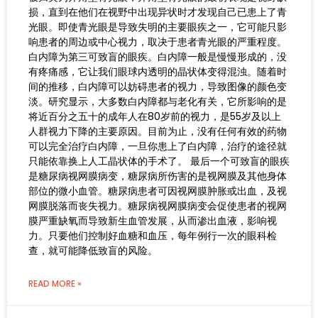
损，直到在他们在视野中出现异状时才发现自己已患上了青
光眼。即使青光眼是导致失明的主要眼疾之一，它可能只影
响患者的周边或中心视力，取决于患者青光眼的严重程度。
白内障为第三可致盲的眼疾。白内障一般是慢慢形成的，没
有疼痛感，它让我们眼球内透明的晶状体变得混浊。随着时
间的推移，白内障可以妨碍患者的视力，导致图像的颜色变
淡。研究显示，大多数白内障都与老化有关，它所影响的是
将近百分之五十的成年人在80岁前的视力，是55岁及以上
人群视力下降的主要原因。目前为止，没有任何有效的药物
可以完全治疗白内障，一旦你患上了白内障，治疗的途径就
只能依靠换上人工晶状体的手术了。 最后一个可致盲的眼疾
是糖尿病视网膜病变，糖尿病所伤害的是视网膜及其他身体
部位的微小血管。糖尿病患者可因视网膜肿胀或出血，及视
网膜脱落而丧失视力。糖尿病视网膜病变会促使患者的视网
膜严重缺氧而导致新生血管发展，从而渗出血液，影响视
力。只要他们控制好血糖和血压，每年例行一次的眼科检
查，就可能降低致盲的风险。
READ MORE »