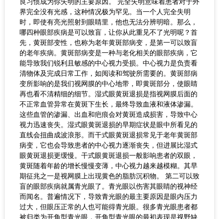
良习惯成为你失明的主要原因。 完全失明意味着患者对于外
界完全没有光感，这种情况极为罕见。当一个人完全失明
时，即使有亮光照射到眼睛里，他也无法分辨明暗。那么，
哪四种眼部疾病是可以致盲，让你从此重见不了光明呢？首
先，黄斑部变性，也称为老年黄斑部病变，是第一可以致盲
的老年疾病。黄斑部病变是一种与老化相关的眼部疾病，它
能导致我们锐利且敏感的中心视力受损。中心视力是负责看
清物体及完成日常工作，如阅读和驾驶所需要的。黄斑部病
变所影响的是我们视网膜的中心地带，即黄斑部分，使眼睛
再也看不清精细的细节。湿式眼黄斑退损是指视网膜后面的
不正常血管异常在黄斑下生长，最终导致血液和液体渗漏。
这些血管的渗漏、出血和疤痕会对黄斑造成损害，导致中心
视力迅速丧失。湿式眼黄斑退损的早期症状是眼中所看见的
直线会扭曲成波浪形。而干式眼黄斑退损常见于老年黄斑部
病变，它也会导致患者的中心视力逐渐丧失，但进展比湿式
眼黄斑退损更缓慢。干式眼黄斑退损一般影响患者的双眼，
黄斑随着年龄的增长慢慢变薄，中心视力越来越模糊。其早
期征兆之一是视网膜上出现黄色的脂肪沉积物。 第二可以致
盲的眼部疾病就属青光眼了。青光眼以伤害其眼睛的视神经
而闻名。普遍情况下，导致青光眼的最主要原因是眼内压力
过大，但眼压正常的人也可能得青光眼。很多青光眼患者都
被归类为开角型青光眼，开角型青光眼的最初表现是视野缺