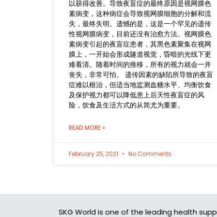
以获得改善。导致夜盲症的最终原因是视网膜色
素病变，这种病症会导致视网膜细胞的分解和流
失，最终失明。遗憾的是，这是一个罕见的遗传
性视网膜病变，目前还没有治愈方法。视网膜色
素病变引起的夜盲症患者，其黑色素聚集在视网
膜上，一开始会形成隧道视觉，昏暗的光线下更
难看清。随着时间的推移，所有的视力就会一并
丧失，非常可怕。 遗传因素的缺陷所导致的夜盲
症难以根治，但适当地监测血糖水平、均衡饮食
及保护视力都可以降低患上后天性夜盲症的风
险，饮食及生活方式的从简尤为重要。
READ MORE »
February 25, 2021
No Comments
SKG World is one of the leading health supp