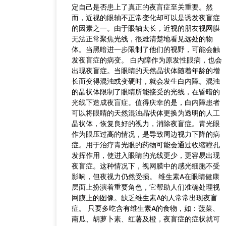
定自己是否患上了真正的夜盲症至关重要。然
而，近视的眼轴不正常变化却可以是诱发夜盲症
的因素之一。由于眼轴太长，近视的朋友视网膜
无法正常聚焦光线，很难清楚地看见远处的物
体。当黑暗进一步限制了他们的视野，可能会触
发夜盲症的病变。 白内障作为原发性眼病，也会
出现夜盲症。当眼睛的天然晶状体随着年龄的增
长而变得混浊或变硬时，就会发生白内障。混浊
的晶状体限制了眼睛所能接受的光线，在昏暗的
光线下造成夜盲症。值得庆幸的是，白内障患者
可以将眼睛的天然混浊晶状体更换为透明的人工
晶状体，恢复良好的视力，消除夜盲症。青光眼
作为眼压过高的情况，是导致周边视力下降的病
症。用于治疗青光眼的药物可能会通过收缩瞳孔
发挥作用，使进入眼睛的光线更少，更容易出现
夜盲症。这种情况下，视网膜中的感光细胞不受
影响，但夜视力仍然受损。 维生素A在眼睛健康
层面上扮演着重要角色，它帮助人们准确处理视
网膜上的图像。缺乏维生素A的人常常出现夜盲
症。 只要多吃含有维生素A的食物，如：菠菜、
南瓜、胡萝卜素、红薯及橙，夜盲症的症状就可