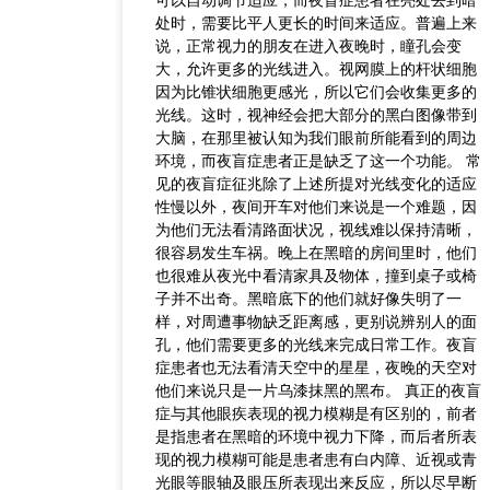
可以自动调节适应，而夜盲症患者在亮处去到暗
处时，需要比平人更长的时间来适应。普遍上来
说，正常视力的朋友在进入夜晚时，瞳孔会变
大，允许更多的光线进入。视网膜上的杆状细胞
因为比锥状细胞更感光，所以它们会收集更多的
光线。这时，视神经会把大部分的黑白图像带到
大脑，在那里被认知为我们眼前所能看到的周边
环境，而夜盲症患者正是缺乏了这一个功能。 常
见的夜盲症征兆除了上述所提对光线变化的适应
性慢以外，夜间开车对他们来说是一个难题，因
为他们无法看清路面状况，视线难以保持清晰，
很容易发生车祸。晚上在黑暗的房间里时，他们
也很难从夜光中看清家具及物体，撞到桌子或椅
子并不出奇。黑暗底下的他们就好像失明了一
样，对周遭事物缺乏距离感，更别说辨别人的面
孔，他们需要更多的光线来完成日常工作。夜盲
症患者也无法看清天空中的星星，夜晚的天空对
他们来说只是一片乌漆抹黑的黑布。 真正的夜盲
症与其他眼疾表现的视力模糊是有区别的，前者
是指患者在黑暗的环境中视力下降，而后者所表
现的视力模糊可能是患者患有白内障、近视或青
光眼等眼轴及眼压所表现出来反应，所以尽早断