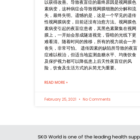
以获得改善。导致夜盲症的最终原因是视网膜色
素病变，这种病症会导致视网膜细胞的分解和流
失，最终失明。遗憾的是，这是一个罕见的遗传
性视网膜病变，目前还没有治愈方法。视网膜色
素病变引起的夜盲症患者，其黑色素聚集在视网
膜上，一开始会形成隧道视觉，昏暗的光线下更
难看清。随着时间的推移，所有的视力就会一并
丧失，非常可怕。 遗传因素的缺陷所导致的夜盲
症难以根治，但适当地监测血糖水平、均衡饮食
及保护视力都可以降低患上后天性夜盲症的风
险，饮食及生活方式的从简尤为重要。
READ MORE »
February 25, 2021
No Comments
SKG World is one of the leading health supp