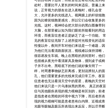
可以自动调节适应，而夜盲症患者在亮处去到暗
处时，需要比平人更长的时间来适应。普遍上来
说，正常视力的朋友在进入夜晚时，瞳孔会变
大，允许更多的光线进入。视网膜上的杆状细胞
因为比锥状细胞更感光，所以它们会收集更多的
光线。这时，视神经会把大部分的黑白图像带到
大脑，在那里被认知为我们眼前所能看到的周边
环境，而夜盲症患者正是缺乏了这一个功能。 常
见的夜盲症征兆除了上述所提对光线变化的适应
性慢以外，夜间开车对他们来说是一个难题，因
为他们无法看清路面状况，视线难以保持清晰，
很容易发生车祸。晚上在黑暗的房间里时，他们
也很难从夜光中看清家具及物体，撞到桌子或椅
子并不出奇。黑暗底下的他们就好像失明了一
样，对周遭事物缺乏距离感，更别说辨别人的面
孔，他们需要更多的光线来完成日常工作。夜盲
症患者也无法看清天空中的星星，夜晚的天空对
他们来说只是一片乌漆抹黑的黑布。 真正的夜盲
症与其他眼疾表现的视力模糊是有区别的，前者
是指患者在黑暗的环境中视力下降，而后者所表
现的视力模糊可能是患者患有白内障、近视或青
光眼等眼轴及眼压所表现出来反应，所以尽早断