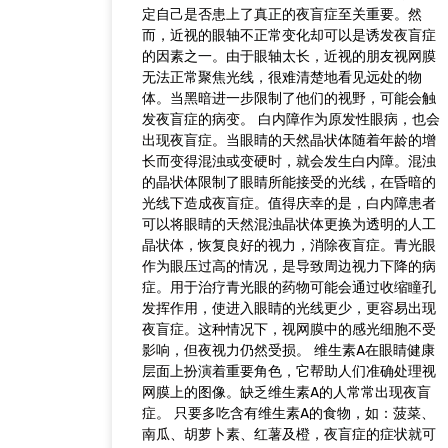
定自己是否患上了真正的夜盲症至关重要。然
而，近视的眼轴不正常变化却可以是诱发夜盲症
的因素之一。由于眼轴太长，近视的朋友视网膜
无法正常聚焦光线，很难清楚地看见远处的物
体。当黑暗进一步限制了他们的视野，可能会触
发夜盲症的病变。 白内障作为原发性眼病，也会
出现夜盲症。当眼睛的天然晶状体随着年龄的增
长而变得混浊或变硬时，就会发生白内障。混浊
的晶状体限制了眼睛所能接受的光线，在昏暗的
光线下造成夜盲症。值得庆幸的是，白内障患者
可以将眼睛的天然混浊晶状体更换为透明的人工
晶状体，恢复良好的视力，消除夜盲症。青光眼
作为眼压过高的情况，是导致周边视力下降的病
症。用于治疗青光眼的药物可能会通过收缩瞳孔
发挥作用，使进入眼睛的光线更少，更容易出现
夜盲症。这种情况下，视网膜中的感光细胞不受
影响，但夜视力仍然受损。 维生素A在眼睛健康
层面上扮演着重要角色，它帮助人们准确处理视
网膜上的图像。缺乏维生素A的人常常出现夜盲
症。 只要多吃含有维生素A的食物，如：菠菜、
南瓜、胡萝卜素、红薯及橙，夜盲症的症状就可