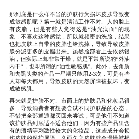
那到底是什么样不当的护肤行为损坏皮肤导致变
成敏感肌呢？第一就是清洁工作不对。人的脸上
有皮脂，但是有些人觉得这是“油光满面”的现
象，不喜欢这种感觉，所以就频密的洗脸，结果
也把皮肤上自带的皮脂也给洗掉，导致导致皮脂
腺分泌更多的皮脂出来。虽然脸部看上去依然很
油，但实际上却非常干燥，就是平常所说的“外油
内干”，也即所谓的“油性敏感肌”。此外，去角质
和去黑头类的产品一星期只能用2-3次，可是有些
人却每天都用，导致皮肤的天然屏障被损坏，变
成敏感肌。
再来就是护肤不对。市面上的护肤品和化妆品很
多，导致消费者有想要尝试不同护肤品的心态，
不惜把全部通通都买回来尝试，可是他们不知道
该护肤品到底适不适合他们，因为有些产品里含
有的酒精等刺激性较大的化妆品，这些成分会损
伤皮肤的保护屏障，久而久之皮肤就会慢慢被损