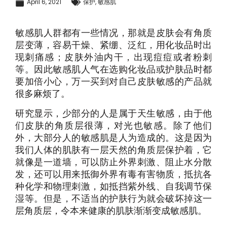
April 6, 2021
保护
,
敏感肌
敏感肌人群都有一些情况，那就是皮肤会有角质
层变薄，容易干燥、紧绷、泛红，用化妆品时出
现刺痛感；皮肤外油内干，出现痘痘或者粉刺
等。因此敏感肌人气在选购化妆品或护肤品时都
要加倍小心，万一买到对自己皮肤敏感的产品就
很多麻烦了。
研究显示，少部分的人是属于天生敏感，由于他
们皮肤的角质层很薄，对光也敏感。除了他们
外，大部分人的
敏感肌是人为造成的。这是因为
我们人体的肌肤有一层天然的角质层保护着，它
就像是一道墙，可以
防止外界刺激、阻止水分散
发，还可以用来抵御外界有毒有害物质，抵抗各
种化学和物理刺激，如抵挡紫外线、自我调节保
湿等。但是，不适当的护肤行为就会破坏掉这一
层角质层，令本来健康的肌肤渐渐变成敏感肌。