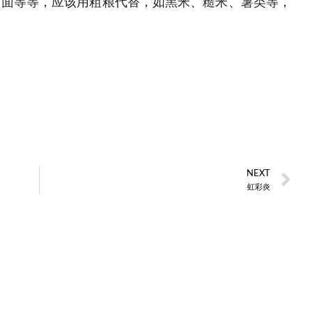
、面等等，应该用粗粮代替，如黑米、糙米、薯类等，
NEXT
虹彩炎